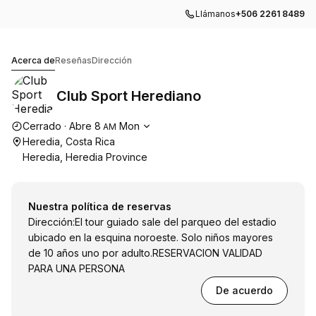
Llámanos
+506 2261 8489
Club Sport Herediano
Acerca de
Reseñas
Dirección
Club Sport Herediano
Horario de apertura
Cerrado
·
Abre
8
Mon
AM
Heredia, Costa Rica
Heredia, Heredia Province
Nuestra política de reservas
Dirección:El tour guiado sale del parqueo del estadio
ubicado en la esquina noroeste. Solo niños mayores
de 10 años uno por adulto.RESERVACION VALIDAD
PARA UNA PERSONA
De acuerdo